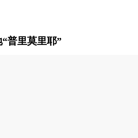
“普里莫里耶”