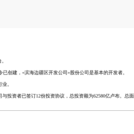
台。
联邦政府令已创建，«滨海边疆区开发公司»股份公司是基本的开发者。
行业。
资者已签订12份投资协议，总投资额为62580亿卢布。总面积10